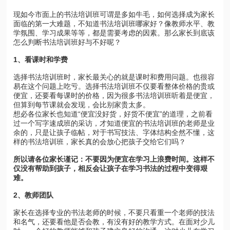
现如今市面上的书法培训班可谓是多如牛毛，如何选择成为家长
面临的第一大难题，不知道书法培训班哪家好？像教师水平、教
学氛围、学习成果等等，都是需要考虑的因素。那么家长到底该
怎么判断书法培训班好与不好呢？
1
、看课时和学费
选择书法培训班时，家长最关心的就是课时和费用问题。也很容
易在这个问题上吃亏。选择书法培训班不仅要看整体价格的贵或
便宜，还要看每课时的价格，因为很多书法培训班听着是便宜，
但算到每节课就会发现，会比别家贵太多。
想必各位家长也知道“便宜没好货，好货不便宜”的道理，之前看
过一个写字速成班的采访，才知道便宜的书法培训班的老师是业
余的，只是让孩子临帖，对于书写技法、字体结构全然不懂，这
样的书法培训班，家长真的会放心把孩子交给它们吗？
所以请各位家长谨记：不要因为便宜在学习上浪费时间。这样不
仅没有帮助到孩子，相反会让孩子在学习书法的过程中变得艰
难。
2
、教师团队
家长在选择专业的书法老师的时候，不要只看重一个老师的技法
和名气，还要看他是否会教，有没有好的教学方式。在面对少儿