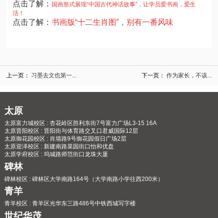
点击了解：
国画形式展现“中国古代神话故事”，让学员爱书画，爱生
活！
点击了解：
书画版“十二生肖图”，别有一番风味
上一页：
习墨去文也第一...
下一页：
作为家长，不该...
太原
太原富力城校区 : 杏花岭区胜利东街7号富力广场L3-15 16A
太原晋阳校区 : 晋阳街与体育路交叉口君威国际12层
太原御花园校区 : 肖墙路9号御花园假日广场2层
太原迎泽校区 : 新建南路菜园街口怡和优盘
太原学府校区 : 坞城路师范街口龙珠大厦
碑林
碑林校区 : 碑林区大学南路164号（大学南路小学往西200米）
青羊
青羊校区 : 青羊区光华东三路486号中铁西城写字楼
世纪华茂