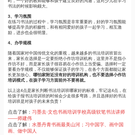
时，一个好的教师能够和孩子建立良好的沟通，这对少儿在学习
书法的时候影响颇大。
3
、学习氛围
在练习书法的过程中，学习氛围是非常重要的，好的学习氛围能
够提高学员的积极性，和有相同爱好的孩子一起学习，相互激
励，进步也会很明显。
4
、办学规模
随着国家对中国传统文化的重视，越来越多的书法培训班冒出
来，家长在选择是一定要拒绝小作坊培训机构，这里并不是指小
作坊不好，而是家长孩子很容易在小作坊上当受骗。选择时一定
要看办学规模，不仅能够保证孩子的学习，在各个方面都能让家
长更加放心。
哪怕家附近没有好的培训机构，也不要选择小作坊
培训模式，在孩子学习方面前外不要将就。
以上这
4
点是家长判断书法培训班哪家好的标准，牢记这
4
点，在
给孩子报书法培训班的时候会少走很多弯路，并且选择好的书法
培训班是对孩子的未来负责！
点击了解：
习墨去·文也书画培训学校高级软笔书法讲师
——师建伟
点击了解：
水墨丹青书画最美山河；习中国字、画中国
画、做中国人