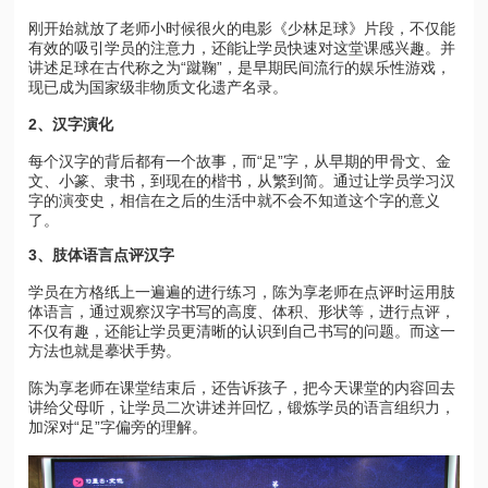
刚开始就放了老师小时候很火的电影《少林足球》片段，不仅能
有效的吸引学员的注意力，还能让学员快速对这堂课感兴趣。并
讲述足球在古代称之为“蹴鞠”，是早期民间流行的娱乐性游戏，
现已成为国家级非物质文化遗产名录。
2
、汉字演化
每个汉字的背后都有一个故事，而“足”字，从早期的甲骨文、金
文、小篆、隶书，到现在的楷书，从繁到简。通过让学员学习汉
字的演变史，相信在之后的生活中就不会不知道这个字的意义
了。
3
、肢体语言点评汉字
学员在方格纸上一遍遍的进行练习，陈为享老师在点评时运用肢
体语言，通过观察汉字书写的高度、体积、形状等，进行点评，
不仅有趣，还能让学员更清晰的认识到自己书写的问题。而这一
方法也就是摹状手势。
陈为享老师在课堂结束后，还告诉孩子，把今天课堂的内容回去
讲给父母听，让学员二次讲述并回忆，锻炼学员的语言组织力，
加深对“足”字偏旁的理解。