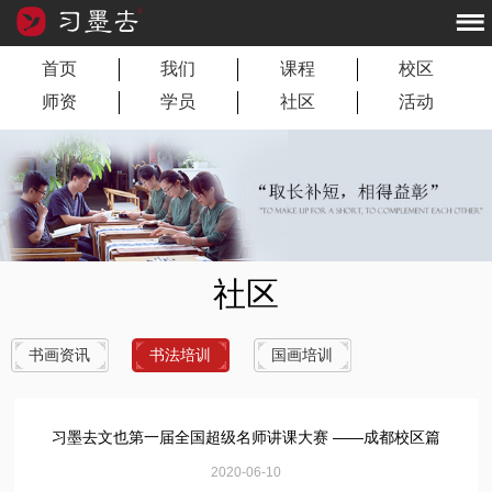
首页
我们
课程
校区
师资
学员
社区
活动
社区
书画资讯
书法培训
国画培训
习墨去文也第一届全国超级名师讲课大赛 ——成都校区篇
2020-06-10