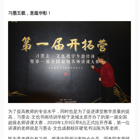
习墨五载，意蕴华彰！
为了提高教师的专业水平，同时也是为了促进课堂教学质量的提
高，习墨去·文也书画培训学校于龙城太原开办了的第一届全国
超级名师讲课大赛，
2020
年
1
月
9
日早
8
点正式拉开序幕，第一位
讲课的老师就是习墨去·文也成都校区硬笔书法陈为享老师。
陈为享老师自有习书，师承中国书法家协会会员，国务院发展研