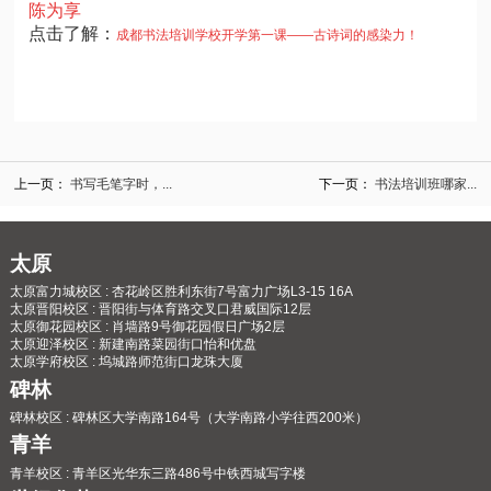
陈为享
点击了解：
成都书法培训学校开学第一课——古诗词的感染力！
上一页：
书写毛笔字时，...
下一页：
书法培训班哪家...
太原
太原富力城校区 : 杏花岭区胜利东街7号富力广场L3-15 16A
太原晋阳校区 : 晋阳街与体育路交叉口君威国际12层
太原御花园校区 : 肖墙路9号御花园假日广场2层
太原迎泽校区 : 新建南路菜园街口怡和优盘
太原学府校区 : 坞城路师范街口龙珠大厦
碑林
碑林校区 : 碑林区大学南路164号（大学南路小学往西200米）
青羊
青羊校区 : 青羊区光华东三路486号中铁西城写字楼