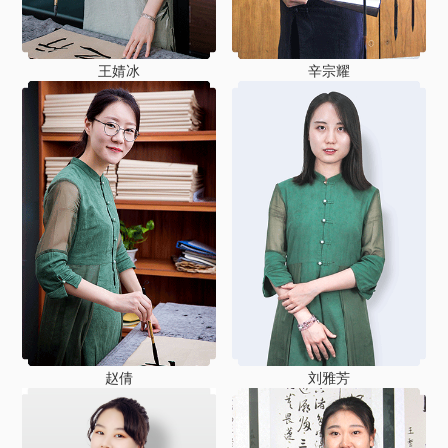
王婧冰
辛宗耀
赵倩
刘雅芳