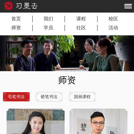
首页
我们
课程
校区
师资
学员
社区
活动
师资
毛笔书法
硬笔书法
国画课程