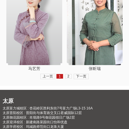
张昕瑞
马艺芳
上一页
1
2
下一页
太原
太原富力城校区 : 杏花岭区胜利东街7号富力广场L3-15 16A
太原晋阳校区 : 晋阳街与体育路交叉口君威国际12层
太原御花园校区 : 肖墙路9号御花园假日广场2层
太原迎泽校区 : 新建南路菜园街口怡和优盘
太原学府校区 : 坞城路师范街口龙珠大厦