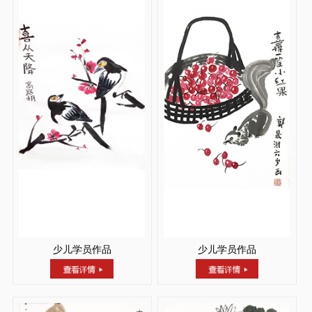
少儿学员作品
少儿学员作品