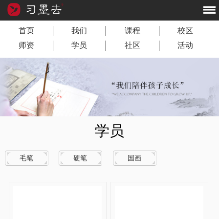
首页
我们
课程
校区
师资
学员
社区
活动
学员
毛笔
硬笔
国画